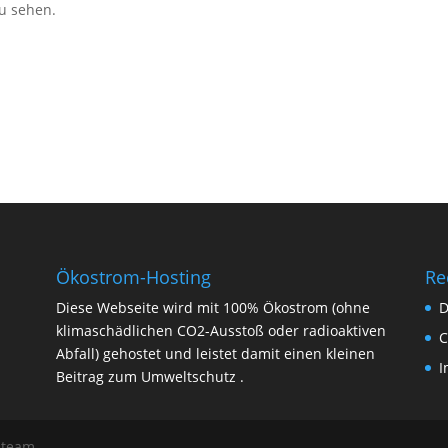
zu sehen.
Ökostrom-Hosting
Re
Diese Webseite wird mit 100% Ökostrom (ohne
D
klimaschädlichen CO2-Ausstoß oder radioaktiven
C
Abfall) gehostet und leistet damit einen kleinen
I
Beitrag zum Umweltschutz .
mteam