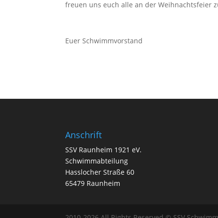
freuen uns euch alle an der Weihnachtsfeier 
Euer Schwimmvorstand
Anschrift
SSV Raunheim 1921 eV.
Schwimmabteilung
Hasslocher Straße 60
65479 Raunheim
2010-2026 All Rights Reserved © SSV Schwim