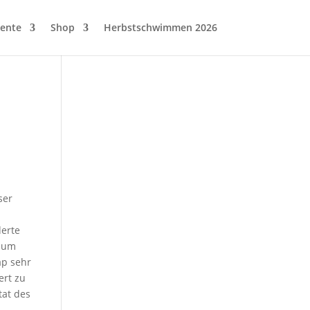
ente
Shop
Herbstschwimmen 2026
ser
derte
t um
ap sehr
ert zu
tat des