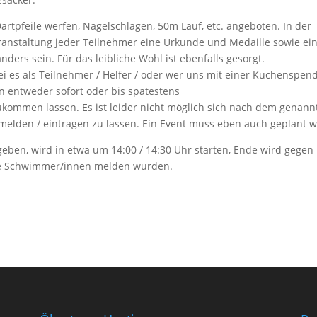
pfeile werfen, Nagelschlagen, 50m Lauf, etc. angeboten. In der
anstaltung jeder Teilnehmer eine Urkunde und Medaille sowie ein
nders sein. Für das leibliche Wohl ist ebenfalls gesorgt.
 es als Teilnehmer / Helfer / oder wer uns mit einer Kuchenspen
n entweder sofort oder bis spätestens
ukommen lassen. Es ist leider nicht möglich sich nach dem genann
melden / eintragen zu lassen. Ein Event muss eben auch geplant 
ben, wird in etwa um 14:00 / 14:30 Uhr starten, Ende wird gegen 
iele Schwimmer/innen melden würden.