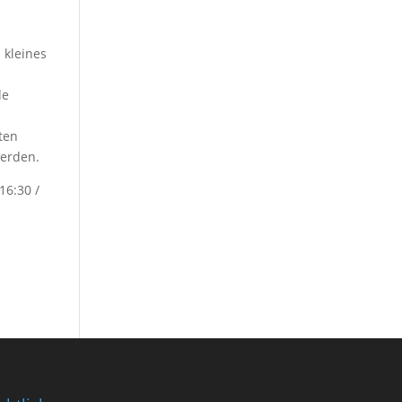
 kleines
de
ten
werden.
16:30 /