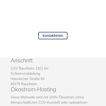
Kontakt
Du hast eine Frage oder benötigst weitere Infos?
Kein Problem, wir sind jederzeit für Dich per Mail
erreichbar.
kontaktieren
Anschrift
SSV Raunheim 1921 eV.
Schwimmabteilung
Hasslocher Straße 60
65479 Raunheim
Ökostrom-Hosting
Diese Webseite wird mit 100% Ökostrom (ohne
klimaschädlichen CO2-Ausstoß oder radioaktiven