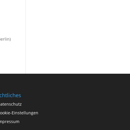
erlin)
chtliches
atenschutz
ookie-Einstellungen
mpressum