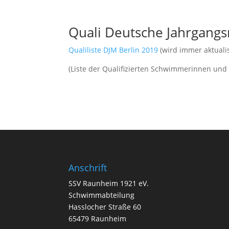
Quali Deutsche Jahrgangs
Qualiliste DJM Berlin 2019
(wird immer aktualis
(Liste der Qualifizierten Schwimmerinnen und
Anschrift
SSV Raunheim 1921 eV.
Schwimmabteilung
Hasslocher Straße 60
65479 Raunheim