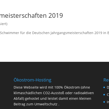
meisterschaften 2019
iert)
 Schwimmer für die Deutschen Jahrgangsmeisterschaften 2019 in B
Ökostrom-Hosting
Re
Diese Webseite wird mit 100% Ökostrom (ohne
D
klimaschädlichen CO2-Ausstoß oder radioaktiven
C
Abfall) gehostet und leistet damit einen kleinen
I
Beitrag zum Umweltschutz .