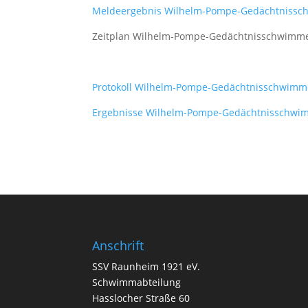
Meldeergebnis Wilhelm-Pompe-Gedächtniss
Zeitplan Wilhelm-Pompe-Gedächtnisschwimm
Protokoll Wilhelm-Pompe-Gedächtnisschwimm
Ergebnisse Wilhelm-Pompe-Gedächtnisschwi
Anschrift
SSV Raunheim 1921 eV.
Schwimmabteilung
Hasslocher Straße 60