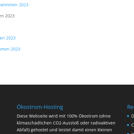
chwimmen 2023
en 2023
en 2023
mmen 2023
Ökostrom-Hosting
Re
Diese Webseite wird mit 100% Ökostrom (ohne
D
klimaschädlichen CO2-Ausstoß oder radioaktiven
C
Abfall) gehostet und leistet damit einen kleinen
I