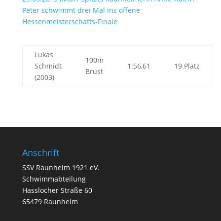
Peter schwimmt drei Mal ins offene
Hessenmeisterschafts-Finale
Lukas
100m
Schmidt
1:56,61
19.Platz
Brust
(2003)
Anschrift
SSV Raunheim 1921 eV.
Schwimmabteilung
Hasslocher Straße 60
65479 Raunheim